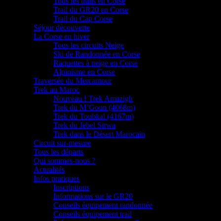
Tous les trails en Corse
Trail du GR20 en Corse
Trail du Cap Corse
Séjour découverte
La Corse en hiver
Tous les circuits Neige
Ski de Randonnée en Corse
Raquettes à neige en Corse
Alpinisme en Corse
Traversée du Mercantour
Trek au Maroc
Nouveau ! Trek Amazigh
Trek du M’Goun (4068m)
Trek du Toubkal (4167m)
Trek du Jebel Sirwa
Trek dans le Désert Marocain
Circuit sur-mesure
Tous les départs
Qui sommes-nous ?
Actualités
Infos pratiques
Inscriptions
Informations sur le GR20
Conseils équipement randonnée
Conseils équipement trail