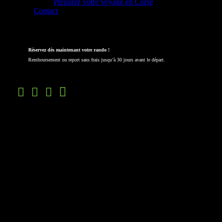
Préparez votre voyage en Corse
Contact
Nouveaux circuits !
Réservez dès maintenant votre rando !
Remboursement ou report sans frais jusqu’à 30 jours avant le départ.