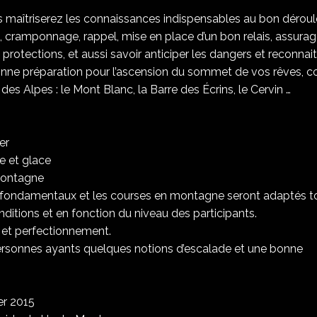
us maîtriserez les connaissances indispensables au bon dérou
cramponnage, rappel, mise en place d’un bon relais, assurag
otections, et aussi savoir anticiper les dangers et reconnait
onne préparation pour l’ascension du sommet de vos rêves, 
s Alpes : le Mont Blanc, la Barre des Écrins, le Cervin …
er
e et glace
 montagne
s fondamentaux et les courses en montagne seront adaptés to
nditions et en fonction du niveau des participants.
on et perfectionnement.
ersonnes ayants quelques notions d’escalade et une bonne
er 2015