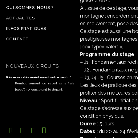
glace, arête …
QUI SOMMES-NOUS ?
A l’issue de ce stage, vo
montagne : encordement, 
ACTUALITÉS
en mouvement, pose des pr
INFOS PRATIQUES
Ce stage est aussi une b
prestigieuses montagnes de
CONTACT
[box type= »alert »]
Programme du stage
– J1 : Fondamentaux roch
NOUVEAUX CIRCUITS !
– J2 : Fondamentaux neig
– J3, J4, J5 : Courses en
Réservez dès maintenant votre rando !
Remboursement ou report sans frais
Les lieux de pratique de
jusqu’à 30 jours avant le départ.
profiter des meilleures co
Niveau :
Sportif. Initiati
Ce stage s’adresse aux p
condition physique.
Durée :
5 jours
Dates :
du 20 au 24 févri