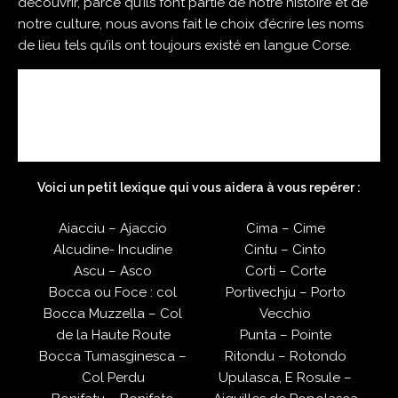
découvrir, parce qu’ils font partie de notre histoire et de
notre culture, nous avons fait le choix d’écrire les noms
de lieu tels qu’ils ont toujours existé en langue Corse.
Voici un petit lexique qui vous aidera à vous repérer :
Aiacciu – Ajaccio
Cima – Cime
Alcudine- Incudine
Cintu – Cinto
Ascu – Asco
Corti – Corte
Bocca ou Foce : col
Portivechju – Porto
Bocca Muzzella – Col
Vecchio
de la Haute Route
Punta – Pointe
Bocca Tumasginesca –
Ritondu – Rotondo
Col Perdu
Upulasca, E Rosule –