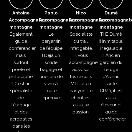
Antoine
Pablo
Nico
Dumè
Accompagnateur
Accompagnateur
Accompagnateur
Accompagnat
montagne
montagne
montagne
montagne
Également
Le
Spécialiste
THE Dumè
guide
benjamin
du trail,
!! Inimitable,
conférencier
de l’équipe
infatigable,
inégalable
mais
! Déjà un
il vous
!! Ancien
surtout
solide
accompagne
gardien du
poète et
bagage et
aussi sur
refuge
philosophe
une joie de
les circuits
d’Asinau
!! C’est un
vivre à
VTT et en
sur le
spécialiste
toute
canyon. Le
GR20, il est
de
épreuve
chant est
aussi
l’élagage
aussi sa
éleveur et
et des
passion.
guide
acrobaties
conférencier.
dans les