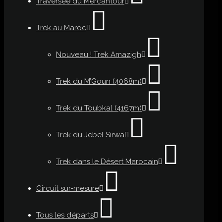
Traversée du Mercantour
Trek au Maroc
Nouveau ! Trek Amazigh
Trek du M’Goun (4068m)
Trek du Toubkal (4167m)
Trek du Jebel Sirwa
Trek dans le Désert Marocain
Circuit sur-mesure
Tous les départs