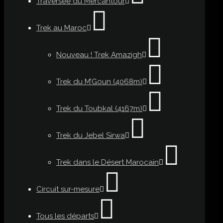
Traversée du Mercantour
Trek au Maroc
Nouveau ! Trek Amazigh
Trek du M’Goun (4068m)
Trek du Toubkal (4167m)
Trek du Jebel Sirwa
Trek dans le Désert Marocain
Circuit sur-mesure
Tous les départs