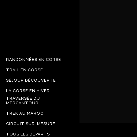
RANDONNÉES EN CORSE
TRAIL EN CORSE
SÉJOUR DÉCOUVERTE
LA CORSE EN HIVER
TRAVERSÉE DU
MERCANTOUR
TREK AU MAROC
CIRCUIT SUR-MESURE
TOUS LES DÉPARTS
VOTRE TRAIL 