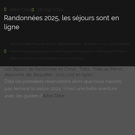
Altre Cime
28/09/2024
Randonnées 2025, les séjours sont en
ligne
Alpinisme
,
GR20
,
News
,
Randonnée : GR20
,
Randonnée : Raquettes à neige en Corse
,
Scoop
,
Séjour Hiver
,
Séjour Randonnée
,
Séjour Trail
,
Ski de Randonnée : L’Alta Strada
,
Trail sur le
GR20
,
Trek au Maroc
,
Trek dans l'Atlas marocain
,
Trekking
Les
Séjours de Randonnée en Corse
,
Trails
,
Treks au Maroc,
Alpinisme
,
Ski
,
Raquettes
2025 sont en ligne !
Déjà les premières réservations alors que nous n’avons
pas terminé la saison 2024 ! Vivez une belle aventure
avec les guides d’
Altre Cime