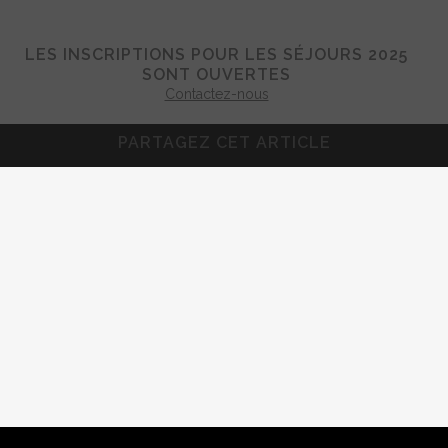
LES INSCRIPTIONS POUR LES SÉJOURS 2025
SONT OUVERTES
Contactez-nous
PARTAGEZ CET ARTICLE
© 2008-2026
altre-