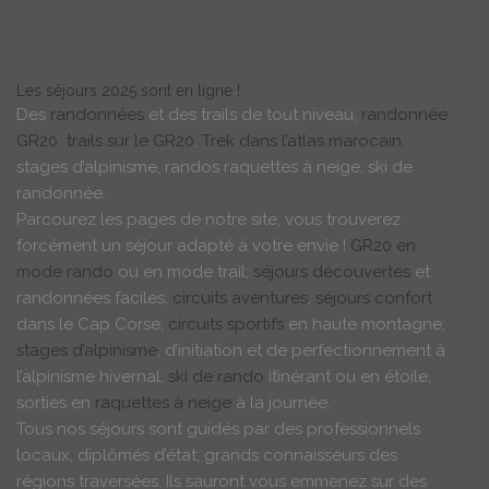
Les
séjours
2025 sont en ligne !
Des
randonnées
et des trails de tout niveau,
randonnée
GR20
trails sur le GR20
,
Trek dans l’atlas marocain,
stages d’alpinisme, randos raquettes à neige, ski de
randonnée.
Parcourez les pages de notre site, vous trouverez
forcément un séjour adapté à votre envie !
GR20 en
mode rando
ou en mode trail;
séjours découvertes
et
randonnées faciles,
circuits aventures
,
séjours confort
dans le Cap Corse,
circuits sportifs
en haute montagne;
stages d’alpinisme
, d’initiation et de perfectionnement à
l’alpinisme hivernal;
ski de rando
itinérant ou en étoile,
sorties en
raquettes à neige
à la journée.
Tous nos séjours sont guidés par des professionnels
locaux, diplômés d’état, grands connaisseurs des
régions traversées. Ils sauront vous emmenez sur des