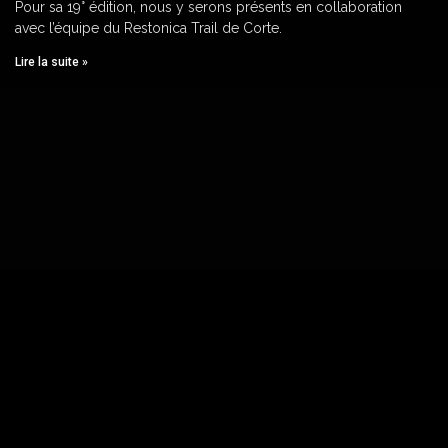
Pour sa 19° édition, nous y serons présents en collaboration
avec l’équipe du Restonica Trail de Corte.
Lire la suite »
© 2008-2026
altre-cime.com
|
Agence de randonnée
Tél :
04.20.20.04.38
| Mobile :
06.18.49.07.75
Randonnée en Corse
|
Trail en Corse
|
La Corse en hiver
|
Trek au Maroc
|
Mentions