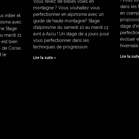
Vous rêvez de belles voies en
dans les
montagne ? Vous souhaitez vous
en cramp
perfectionner en alpinisme avec un
s initier et
proposons
guide de haute montagne? Stage
inisme avec
stage d’in
d’alpinisme du samedi 10 au mardi 13
ne Stage
perfecti
avril à Ascu ! Un stage de 4 jours pour
au mardi 21
évoluer 
vous perfectionner dans les
 est bien
hivernale
techniques de progression
 de Corse,
t le
Lire la suit
Lire la suite »