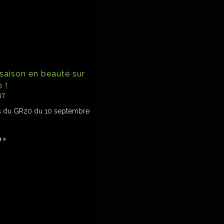
a saison en beauté sur
 !
17
s du GR20 du 10 septembre
e »