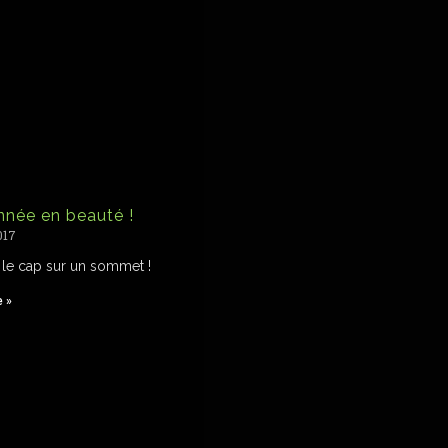
’année en beauté !
017
 le cap sur un sommet !
e »