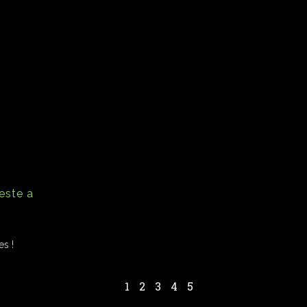
este a
es !
1
2
3
4
5