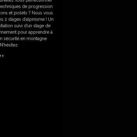
 techniques de progression
ons et piolets ? Nous vous
 2 stages d’alpinisme ! Un
itiation suivi d’un stage de
onnement pour apprendre à
en sécurité en montagne
.N’hésitez
e »