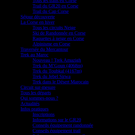
Tous les trails en Corse
Trail du GR20 en Corse
Trail du Cap Corse
Séjour découverte
La Corse en hiver
Tous les circuits Neige
Ski de Randonnée en Corse
Raquettes à neige en Corse
Alpinisme en Corse
Traversée du Mercantour
Trek au Maroc
Nouveau ! Trek Amazigh
Trek du M’Goun (4068m)
Trek du Toubkal (4167m)
Trek du Jebel Sirwa
Trek dans le Désert Marocain
Circuit sur-mesure
Tous les départs
Qui sommes-nous ?
Actualités
Infos pratiques
Inscriptions
Informations sur le GR20
Conseils équipement randonnée
Conseils équipement trail