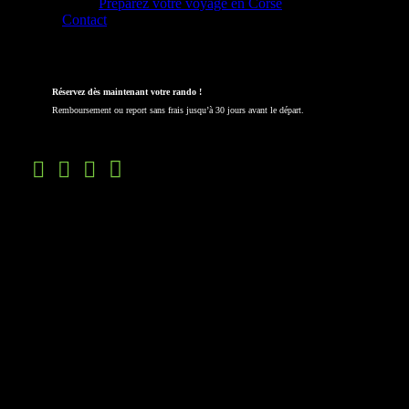
Préparez votre voyage en Corse
Contact
Nouveaux circuits !
Réservez dès maintenant votre rando !
Remboursement ou report sans frais jusqu’à 30 jours avant le départ.