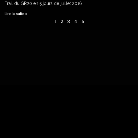
Trail du GR20 en 5 jours de juillet 2016
Lire la suite »
1
2
3
4
5
© 2008-2026
altre-cime.com
|
Agence de randonnée
Tél :
04.20.20.04.38
| Mobile :
06.18.49.07.75