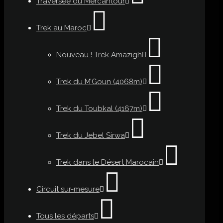
Traversée du Mercantour
Trek au Maroc
Nouveau ! Trek Amazigh
Trek du M’Goun (4068m)
Trek du Toubkal (4167m)
Trek du Jebel Sirwa
Trek dans le Désert Marocain
Circuit sur-mesure
Tous les départs