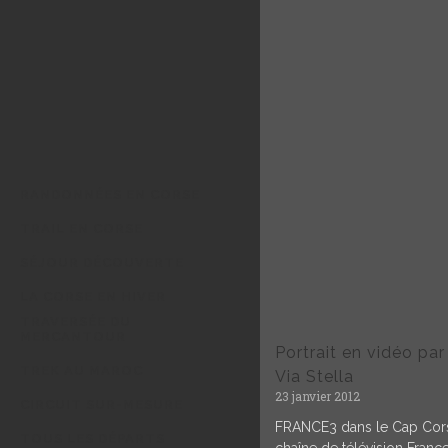
RANDONNÉES EN CORSE
TRAIL EN CORSE
SÉJOUR DÉCOUVERTE
LA CORSE EN HIVER
TRAVERSÉE DU
MERCANTOUR
Portrait en vidéo par
TREK AU MAROC
Via Stella
23 janvier 2012
CIRCUIT SUR-MESURE
FRANCE3 dans le Cap Cor
TOUS LES DÉPARTS
chaîne de télévision France