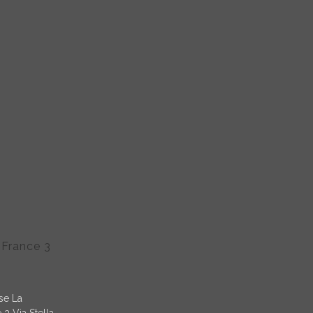
 France 3
se La
 3 Via Stella