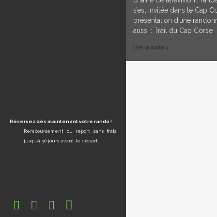
s’est invitée dans le Cap C
QUI SOMMES-NOUS ?
présentation d’une randonn
ACTUALITÉS
aussi : Trail du Cap Corse
INFOS PRATIQUES
Lire la suite »
CONTACT
NOUVEAUX CIRCUITS !
Réservez dès maintenant votre rando !
Remboursement ou report sans frais
jusqu’à 30 jours avant le départ.