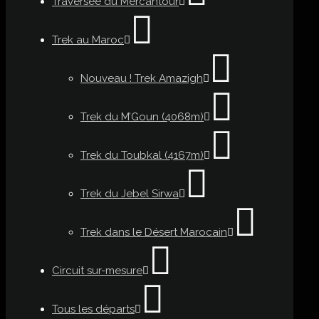
Traversée du Mercantour
Trek au Maroc
Nouveau ! Trek Amazigh
Trek du M’Goun (4068m)
Trek du Toubkal (4167m)
Trek du Jebel Sirwa
Trek dans le Désert Marocain
Circuit sur-mesure
Tous les départs