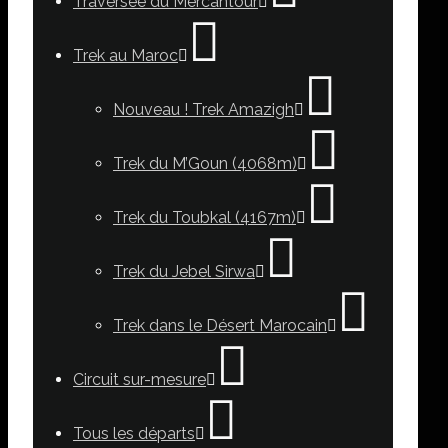
Traversée du Mercantour
Trek au Maroc
Nouveau ! Trek Amazigh
Trek du M’Goun (4068m)
Trek du Toubkal (4167m)
Trek du Jebel Sirwa
Trek dans le Désert Marocain
Circuit sur-mesure
Tous les départs