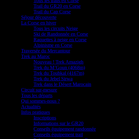
Tous les trails en Corse
Trail du GR20 en Corse
Trail du Cap Corse
Séjour découverte
La Corse en hiver
Tous les circuits Neige
Ski de Randonnée en Corse
Raquettes à neige en Corse
Alpinisme en Corse
Traversée du Mercantour
Trek au Maroc
Nouveau ! Trek Amazigh
Trek du M’Goun (4068m)
Trek du Toubkal (4167m)
Trek du Jebel Sirwa
Trek dans le Désert Marocain
Circuit sur-mesure
Tous les départs
Qui sommes-nous ?
Actualités
Infos pratiques
Inscriptions
Informations sur le GR20
Conseils équipement randonnée
Conseils équipement trail