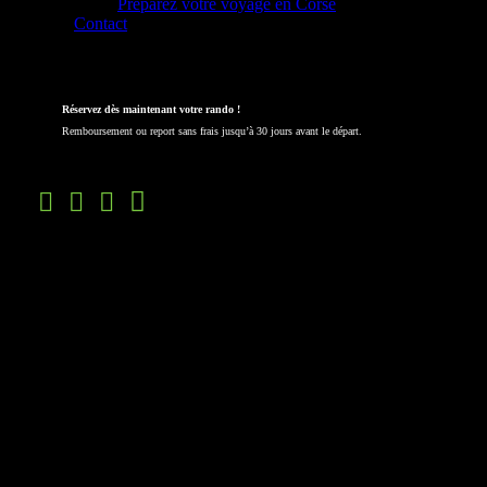
Préparez votre voyage en Corse
Contact
Nouveaux circuits !
Réservez dès maintenant votre rando !
Remboursement ou report sans frais jusqu’à 30 jours avant le départ.