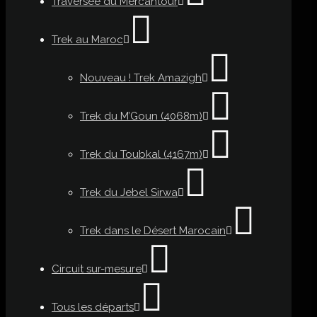
Traversée du Mercantour
Trek au Maroc
Nouveau ! Trek Amazigh
Trek du M’Goun (4068m)
Trek du Toubkal (4167m)
Trek du Jebel Sirwa
Trek dans le Désert Marocain
Circuit sur-mesure
Tous les départs