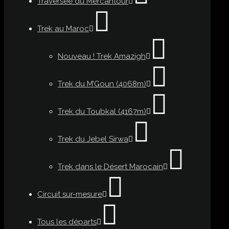
Traversée du Mercantour
Trek au Maroc
Nouveau ! Trek Amazigh
Trek du M’Goun (4068m)
Trek du Toubkal (4167m)
Trek du Jebel Sirwa
Trek dans le Désert Marocain
Circuit sur-mesure
Tous les départs