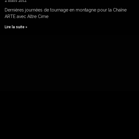
2 mars 2012
Dernières journées de tournage en montagne pour la Chaîne
ARTE avec Altre Cime
Lire la suite »
© 2008-2026
altre-cime.com
|
Agence de randonnée
Tél :
04.20.20.04.38
| Mobile :
06.18.49.07.75