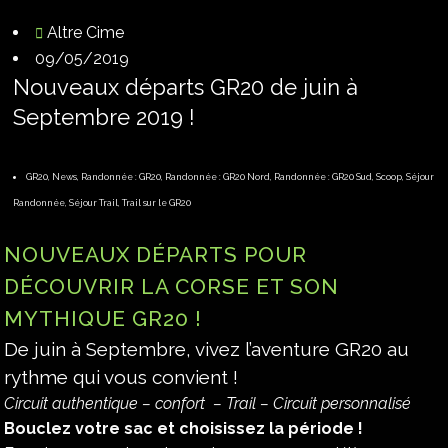
Altre Cime
09/05/2019
Nouveaux départs GR20 de juin à
Septembre 2019 !
GR20
,
News
,
Randonnée : GR20
,
Randonnée : GR20 Nord
,
Randonnée : GR20 Sud
,
Scoop
,
Séjour
Randonnée
,
Séjour Trail
,
Trail sur le GR20
NOUVEAUX DÉPARTS POUR
DÉCOUVRIR LA CORSE ET SON
MYTHIQUE GR20 !
De juin à Septembre, vivez l’aventure GR20 au
rythme qui vous convient !
Circuit authentique – confort – Trail – Circuit personnalisé
Bouclez votre sac et choisissez la période !