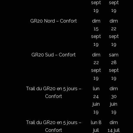
sept
sept
19
19
GR20 Nord – Confort
dim
dim
15
22
sept
sept
19
19
GR20 Sud – Confort
dim
sam
22
28
sept
sept
19
19
Trail du GR20 en 5 jours –
lun
dim
Confort
24
30
juin
juin
19
19
Trail du GR20 en 5 jours –
lun 8
dim
Confort
juil
14 juil