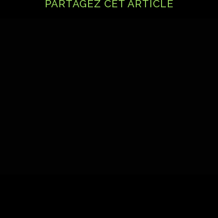
PARTAGEZ CET ARTICLE
© 2008-2026
altre-cime.com
|
Agence de randonnée
Tél :
04.20.20.04.38
| Mobile :