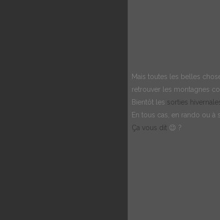
Mais toutes les belles choses
retrouver les montagnes corse
Bientôt les
sorties hivernale
En tous cas, en rando ou à sk
Ça vous dit
😉 ?