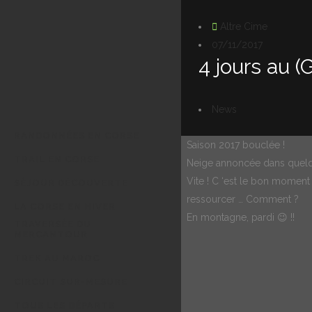
Altre Cime
07/11/2017
4 jours au (
News
RANDONNÉES EN CORSE
Saison 2017 bouclée !
TRAIL EN CORSE
Neige annoncée dans quelq
Vite ! C ‘est le bon moment
SÉJOUR DÉCOUVERTE
ressourcer … Comment ?
LA CORSE EN HIVER
En montagne, pardi 😉 !!
TRAVERSÉE DU
MERCANTOUR
TREK AU MAROC
CIRCUIT SUR-MESURE
TOUS LES DÉPARTS