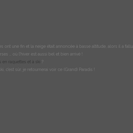
 ont une fin et la neige était annoncée à basse altitude, alors il a fal
s … où l’hiver est aussi bel et bien arrivé !
s en raquettes et à ski
?
i, c’est sûr, je retournerai voir ce (Grand) Paradis !