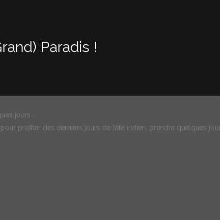
Grand) Paradis !
ues jours …
 pour profiter des derniers jours de l’été indien, prendre quelques jo