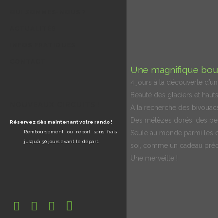
QUI SOMMES-NOUS ?
ACTUALITÉS
INFOS PRATIQUES
CONTACT
Une magnifique bouc
4 jours à la découverte d’u
Beauté des glaciers et haut
NOUVEAUX CIRCUITS !
A la recherche des bivouac
Des mélèzes dorés, des pe
Réservez dès maintenant votre rando !
Remboursement ou report sans frais
Seule au monde parmi les c
jusqu’à 30 jours avant le départ.
soi, comme un cadeau préci
Une merveille !