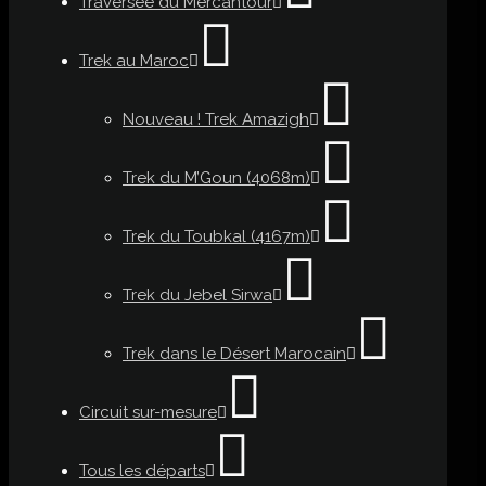
Traversée du Mercantour
Trek au Maroc
Nouveau ! Trek Amazigh
Trek du M’Goun (4068m)
Trek du Toubkal (4167m)
Trek du Jebel Sirwa
Trek dans le Désert Marocain
Circuit sur-mesure
Tous les départs