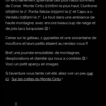
Un enchainement splendide des plus hauts sommets
de Corse : Monte Cintu (2706m) le plus haut, Ciuntrone
(2656m) le 2°, Punta Selula (2592m) la 5° et Capu a u
Verdatu (2583m) le 7°. Le tout dans une ambiance de
haute montagne, avec encore beaucoup de neige et
de jolis lacs turquoises 😉 !
Cerise sur le gâteau, 2 gypaètes et une soixantaine de
mouflons et leurs petits étaient au rendez-vous !!!
Bref, une journée ensoleillée, de montagnes,
d’explorations et d’amitié qui nous a comblés 😉 !
Voici un petit aperçu en images.
Si l’aventure vous tente cet été, allez voir un peu
par
ici
:
Sur les crêtes du Monte Cintu
!