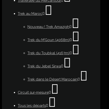
Traversée du Mercantour
Trek au Maroc
Nouveau ! Trek Amazigh
Trek du M’Goun (4068m)
Trek du Toubkal (4167m)
Trek du Jebel Sirwa
Trek dans le Désert Marocain
Circuit sur-mesure
Tous les départs