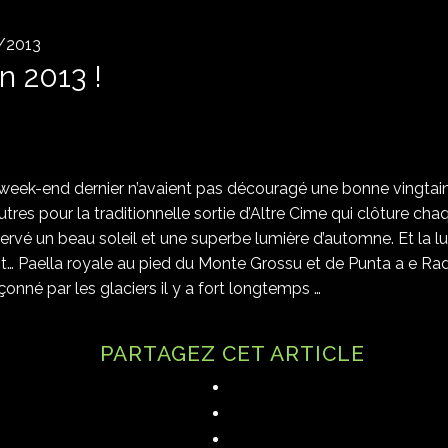
/2013
n 2013 !
week-end dernier n’avaient pas découragé une bonne vingta
tres pour la traditionnelle sortie d’Altre Cime qui clôture chaq
servé un beau soleil et une superbe lumière d’automne. Et l
it… Paella royale au pied du Monte Grossu et de Punta a e Ra
nné par les glaciers il y a fort longtemps …
PARTAGEZ CET ARTICLE