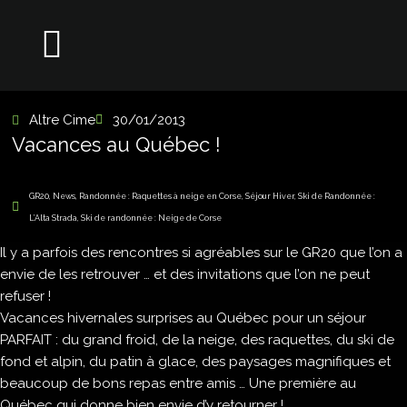
Altre Cime
30/01/2013
Vacances au Québec !
GR20
,
News
,
Randonnée : Raquettes à neige en Corse
,
Séjour Hiver
,
Ski de Randonnée :
L’Alta Strada
,
Ski de randonnée : Neige de Corse
Il y a parfois des rencontres si agréables sur le GR20 que l’on a
envie de les retrouver … et des invitations que l’on ne peut
refuser !
Vacances hivernales surprises au Québec pour un séjour
PARFAIT : du grand froid, de la neige, des raquettes, du ski de
fond et alpin, du patin à glace, des paysages magnifiques et
beaucoup de bons repas entre amis … Une première au
Québec qui donne bien envie d’y retourner !