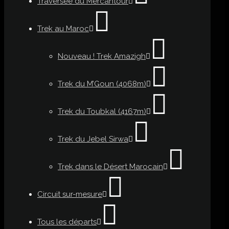
Traversée du Mercantour
Trek au Maroc
Nouveau ! Trek Amazigh
Trek du M’Goun (4068m)
Trek du Toubkal (4167m)
Trek du Jebel Sirwa
Trek dans le Désert Marocain
Circuit sur-mesure
Tous les départs