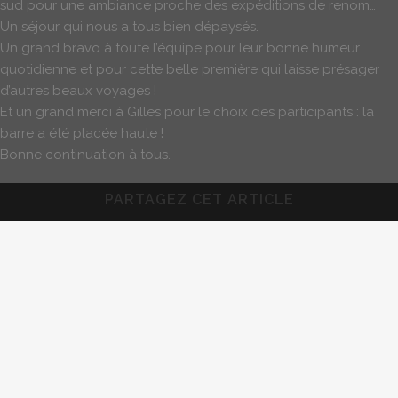
sud pour une ambiance proche des expéditions de renom…
Un séjour qui nous a tous bien dépaysés.
Un grand bravo à toute l’équipe pour leur bonne humeur
quotidienne et pour cette belle première qui laisse présager
d’autres beaux voyages !
Et un grand merci à Gilles pour le choix des participants : la
barre a été placée haute !
Bonne continuation à tous.
PARTAGEZ CET ARTICLE