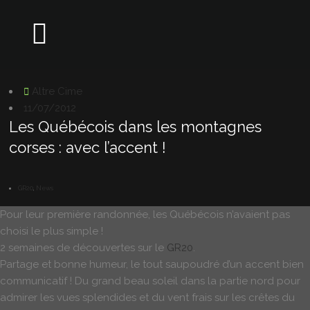
Altre Cime
11/07/2012
Les Québécois dans les montagnes
corses : avec l’accent !
GR20
,
News
Pour leur première randonnée, les Québécois n’avaient pas
choisi le plus simple !
2 semaines de découvertes sur le
GR20
.
Partage et bonne humeur, le tout saupoudré d’un accent bien
communicatif ! Du grand beau soleil dans la partie nord pour
admirer les vues splendides et du vent frais sur les crêtes du