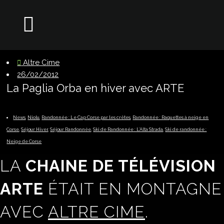
Altre Cime
26/02/2012
La Paglia Orba en hiver avec ARTE
News
,
Niolu
,
Randonnée : Le Cap Corse par les crêtes
,
Randonnée : Raquettes à neige en
Corse
,
Séjour Hiver
,
Séjour Randonnée
,
Ski de Randonnée : L’Alta Strada
,
Ski de randonnée :
Neige de Corse
LA
CHAINE DE TÉLÉVISION
ARTE
ÉTAIT EN MONTAGNE
AVEC
ALTRE CIME
.